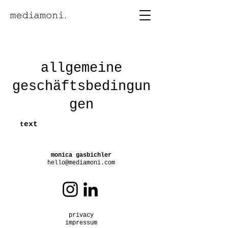
allgemeine
geschäftsbedingun
gen
ext
t
monica gasbichler
hello@media
moni.com
privacy
impressum