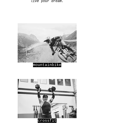
live your dream.
mountainbike
crossfit